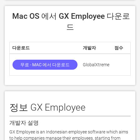
 Mac OS 에서 GX Employee 다운로
드
다운로드
개발자
점수
무료 - MAC 에서 다운로드
GlobalXtreme
정보 GX Employee
개발자 설명
GX Employee is an Indonesian employee software which aims 
to help companies manage their employees, starting from 