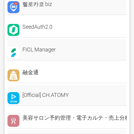
헬로카코 biz
SeedAuth2.0
FICL Manager
融金通
[Official] CH.ATOMY
美容サロン予約管理・電子カルテ・売上分析 Rese