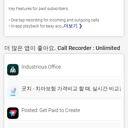
Key Features for paid subscribers:

• One-tap recording for incoming and outgoing calls

..더보기 ❯ 
• In-app playback for easy acc
더 많은 앱이 좋아요. Call Recorder : Unlimited
Industrious Office
굿치 - 치아보험 가격비교 할 때, 실시간 비교견
Posted: Get Paid to Create