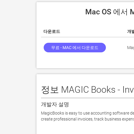
 Mac OS 에서
다운로드
개
무료 - MAC 에서 다운로드
Mag
정보 MAGIC Books - Inv
개발자 설명
MagicBooks is easy to use accounting software desi
create professional invoices, track business expe