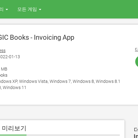
리
모든 게임
C Books - Invoicing App
ess
022-01-13
5 MB
ooks
ows XP, Windows Vista, Windows 7, Windows 8, Windows 8.1
, Windows 11
PC 용 미리보기
더
I