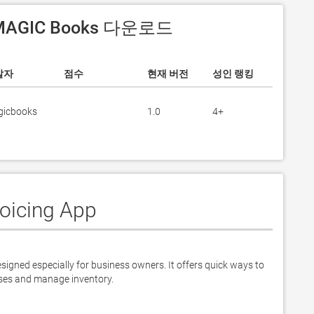
 MAGIC Books 다운로드
발자
점수
현재 버전
성인 랭킹
icbooks
1.0
4+
oicing App
gned especially for business owners. It offers quick ways to 
nses and manage inventory.
