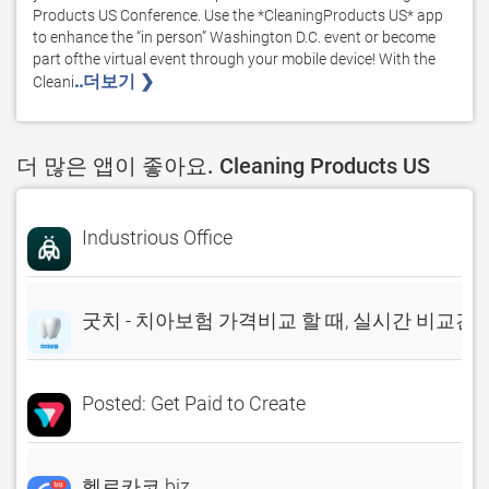
Products US Conference. Use the *CleaningProducts US* app 
to enhance the “in person” Washington D.C. event or become 
part ofthe virtual event through your mobile device! With the 
..더보기 ❯ 
Cleani
더 많은 앱이 좋아요. Cleaning Products US
Industrious Office
굿치 - 치아보험 가격비교 할 때, 실시간 비교견
Posted: Get Paid to Create
헬로카코 biz