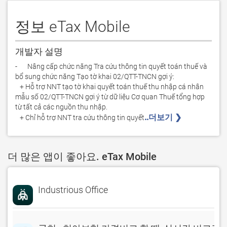
정보 eTax Mobile
개발자 설명
-	Nâng cấp chức năng Tra cứu thông tin quyết toán thuế và 
bổ sung chức năng Tạo tờ khai 02/QTT-TNCN gợi ý: 

   + Hỗ trợ NNT tạo tờ khai quyết toán thuế thu nhập cá nhân 
mẫu số 02/QTT-TNCN gợi ý từ dữ liệu Cơ quan Thuế tổng hợp 
từ tất cả các nguồn thu nhập.

..더보기 ❯ 
   + Chỉ hỗ trợ NNT tra cứu thông tin quyết
더 많은 앱이 좋아요. eTax Mobile
Industrious Office