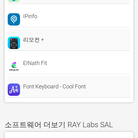
IPinfo
리모컨 +
EINath Fit
Font Keyboard - Cool Font
소프트웨어 더보기 RAY Labs SAL