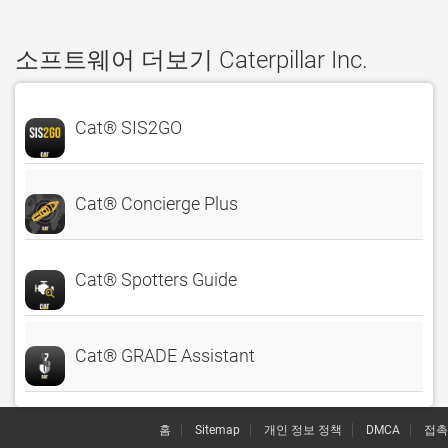
소프트웨어 더보기 Caterpillar Inc.
Cat® SIS2GO
Cat® Concierge Plus
Cat® Spotters Guide
Cat® GRADE Assistant
홈
Sitemap
개인 정보 정책
DMCA
접촉