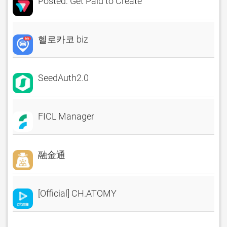
Posted: Get Paid to Create
헬로카코 biz
SeedAuth2.0
FICL Manager
融金通
[Official] CH.ATOMY