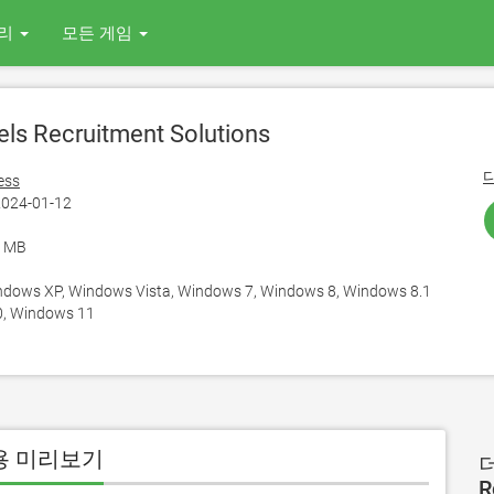
리
모든 게임
ls Recruitment Solutions
ess
024-01-12
1 MB
ows XP, Windows Vista, Windows 7, Windows 8, Windows 8.1
, Windows 11
PC 용 미리보기
더
R