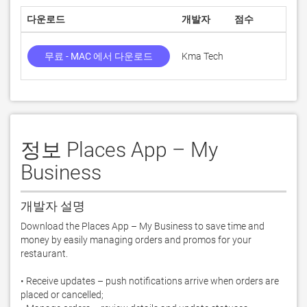
다운로드
개발자
점수
무료 - MAC 에서 다운로드
Kma Tech
1
정보 Places App – My
Business
개발자 설명
Download the Places App – My Business to save time and 
money by easily managing orders and promos for your 
restaurant.

• Receive updates – push notifications arrive when orders are 
placed or cancelled; 
