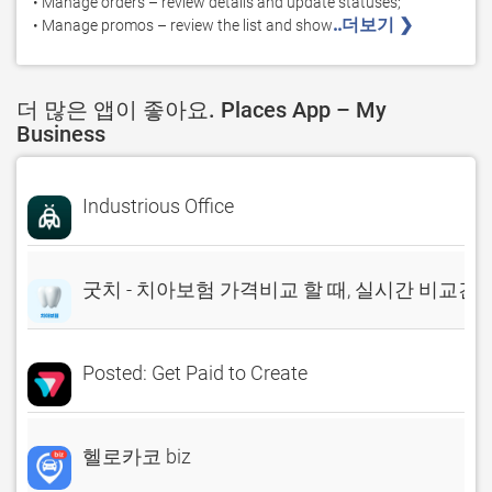
• Manage orders – review details and update statuses;

..더보기 ❯ 
• Manage promos – review the list and show
더 많은 앱이 좋아요. Places App – My
Business
Industrious Office
굿치 - 치아보험 가격비교 할 때, 실시간 비교견
Posted: Get Paid to Create
헬로카코 biz