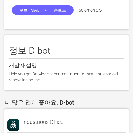
무료 - MAC 에서 다운로드
Solomon S S
정보 D-bot
개발자 설명
Help you get 3d Model, documentation for new house or old 
renovated house
더 많은 앱이 좋아요. D-bot
Industrious Office