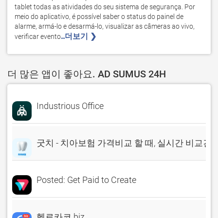
tablet todas as atividades do seu sistema de segurança. Por 
meio do aplicativo, é possível saber o status do painel de 
alarme, armá-lo e desarmá-lo, visualizar as câmeras ao vivo, 
..더보기 ❯ 
verificar evento
더 많은 앱이 좋아요. AD SUMUS 24H
Industrious Office
굿치 - 치아보험 가격비교 할 때, 실시간 비교견
Posted: Get Paid to Create
헬로카코 biz