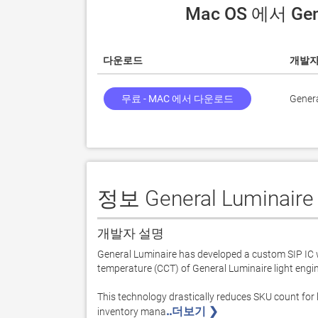
 Mac OS 에서 Ge
다운로드
개발
무료 - MAC 에서 다운로드
Genera
정보 General Luminaire
개발자 설명
General Luminaire has developed a custom SIP IC wi
temperature (CCT) of General Luminaire light engines
This technology drastically reduces SKU count for
..더보기 ❯ 
inventory mana