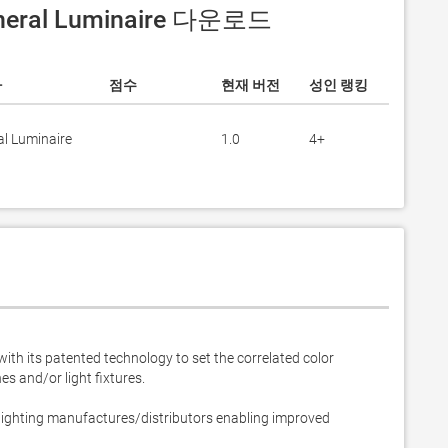
neral Luminaire 다운로드
자
점수
현재 버전
성인 랭킹
l Luminaire
1.0
4+
th its patented technology to set the correlated color 
 and/or light fixtures. 

 lighting manufactures/distributors enabling improved 