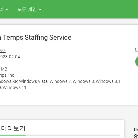
리
모든 게임
 Temps Staffing Service
ess
023-02-04
6 MB
mps, Inc
ows XP, Windows Vista, Windows 7, Windows 8, Windows 8.1
, Windows 11
C 용 미리보기
더
S