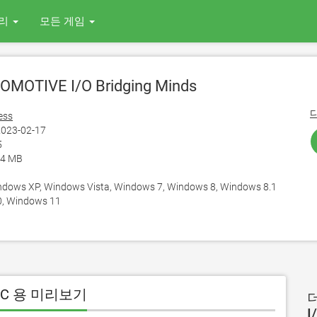
리
모든 게임
MOTIVE I/O Bridging Minds
ess
023-02-17
5
14 MB
ows XP, Windows Vista, Windows 7, Windows 8, Windows 8.1
, Windows 11
ds PC 용 미리보기
더
I