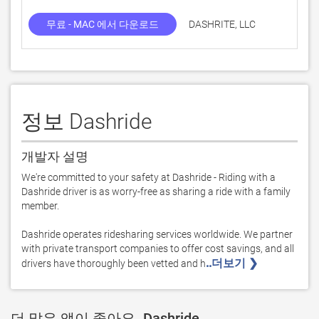
무료 - MAC 에서 다운로드
DASHRITE, LLC
정보 Dashride
개발자 설명
We're committed to your safety at Dashride - Riding with a 
Dashride driver is as worry-free as sharing a ride with a family 
member. 

Dashride operates ridesharing services worldwide. We partner 
with private transport companies to offer cost savings, and all 
..더보기 ❯ 
drivers have thoroughly been vetted and h
더 많은 앱이 좋아요. Dashride