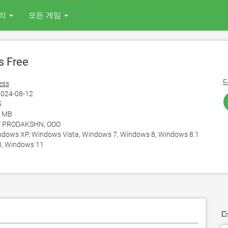
리
모든 게임
 Free
ess
024-08-12
5
6 MB
T PRODAKSHN, OOO
ows XP, Windows Vista, Windows 7, Windows 8, Windows 8.1
, Windows 11
더