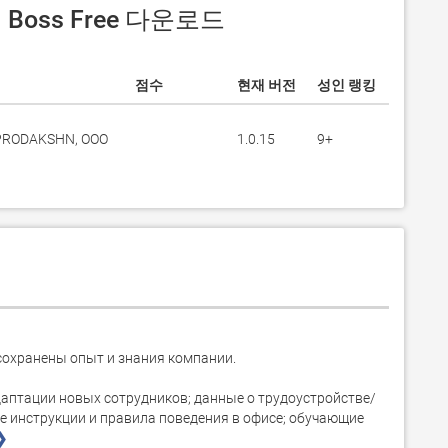
서 Boss Free 다운로드
점수
현재 버전
성인 랭킹
PRODAKSHN, OOO
1.0.15
9+
сохранены опыт и знания компании.

аптации новых сотрудников; данные о трудоустройстве/
 инструкции и правила поведения в офисе; обучающие 
❯ 