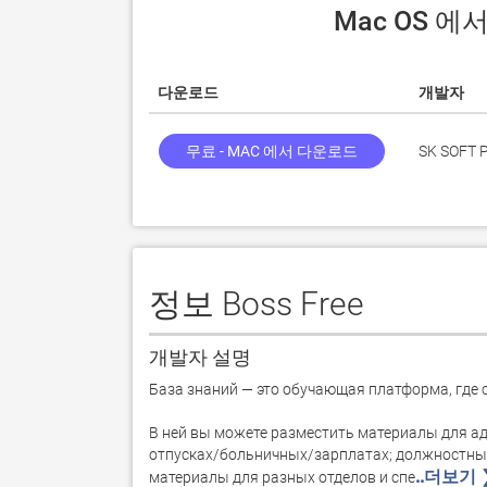
 Mac OS 에
다운로드
개발자
무료 - MAC 에서 다운로드
SK SOFT 
정보 Boss Free
개발자 설명
База знаний — это обучающая платформа, где 
В ней вы можете разместить материалы для ад
отпусках/больничных/зарплатах; должностные
..더보기 
материалы для разных отделов и спе