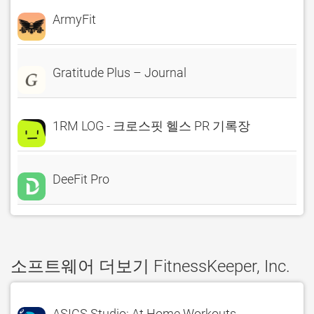
ArmyFit
Gratitude Plus – Journal
1RM LOG - 크로스핏 헬스 PR 기록장
DeeFit Pro
소프트웨어 더보기 FitnessKeeper, Inc.
ASICS Studio: At Home Workouts