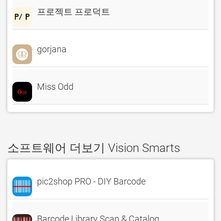
프로젝트 프로덕트
gorjana
Miss Odd
소프트웨어 더보기 Vision Smarts
pic2shop PRO - DIY Barcode
Barcode Library Scan & Catalog