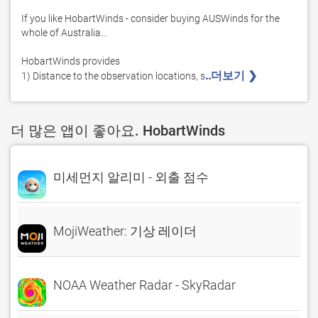
If you like HobartWinds - consider buying AUSWinds for the 
whole of Australia...

HobartWinds provides

..더보기 ❯ 
1) Distance to the observation locations, s
더 많은 앱이 좋아요. HobartWinds
미세먼지 알리미 - 외출 점수
MojiWeather: 기상 레이더
NOAA Weather Radar - SkyRadar