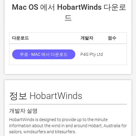
 Mac OS 에서 HobartWinds 다운로
드
다운로드
개발자
점수
무료 - MAC 에서 다운로드
P4G Pty Ltd
정보 HobartWinds
개발자 설명
HobartWinds is designed to provide up to the minute 
information about the wind in and around Hobart, Australia for 
sailors, windsurfers and kitesurfers.
