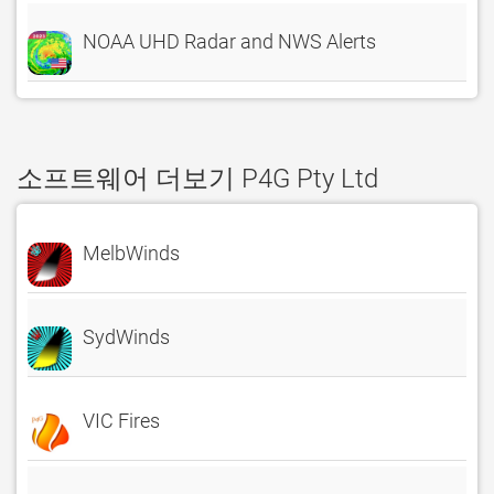
NOAA UHD Radar and NWS Alerts
소프트웨어 더보기 P4G Pty Ltd
MelbWinds
SydWinds
VIC Fires