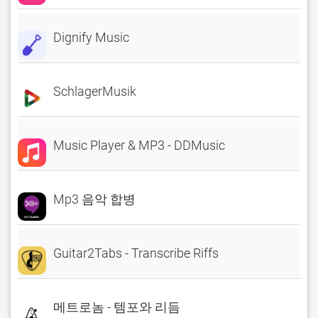
Dignify Music
SchlagerMusik
Music Player & MP3 - DDMusic
Mp3 음악 합병
Guitar2Tabs - Transcribe Riffs
메트로놈 - 템포와 리듬