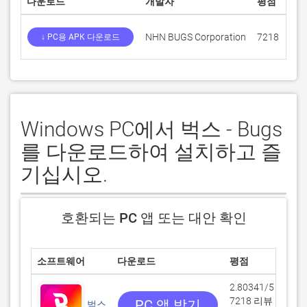
다운로드
개발자
평점
점
NHN BUGS Corporation
7218
2.8
↓ PC용 APK 다운로드
Windows PC에서 벅스 - Bugs
를 다운로드하여 설치하고 즐
기십시오.
호환되는 PC 앱 또는 대안 확인
소프트웨어
다운로드
평점
개
2.80341/5
7218 리뷰
PC 앱 받기
벅스
NH