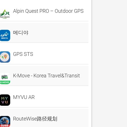
Alpin Quest PRO – Outdoor GPS
메디야
GPS STS
K-Move - Korea Travel&Transit
MYVU AR
RouteWise路径规划