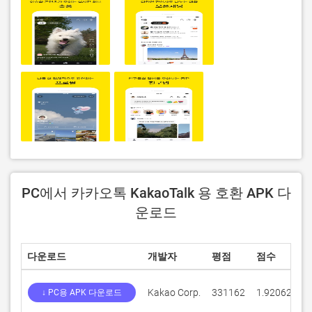
PC에서 카카오톡 KakaoTalk 용 호환 APK 다
운로드
다운로드
개발자
평점
점수
현
Kakao Corp.
331162
1.92062
25
↓ PC용 APK 다운로드