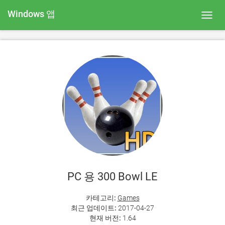
Windows 앱
Toggl
navig
PC 용 300 Bowl LE
카테고리:
Games
최근 업데이트:
2017-04-27
현재 버전:
1.64