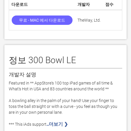
다운로드
개발자
점수
무료 - MAC 에서 다운로드
TheWay, Ltd.
정보 300 Bowl LE
개발자 설명
Featured in ** AppStore's 100 top iPad games of all time & 
What's Hot in USA and 83 countries around the world **

A bowling alley in the palm of your hand! Use your finger to 
toss the ball straight or with a curve - you feel as though you 
are in your own personal lane.  

..더보기 ❯ 
*** This iAds support