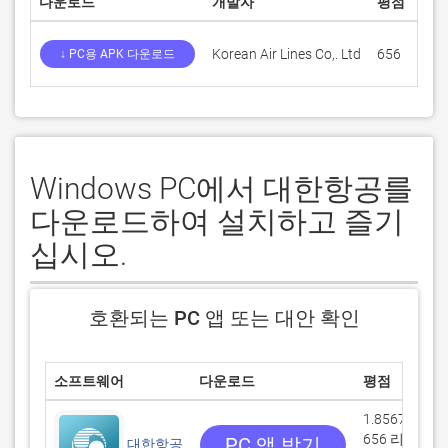
다운로드
개발자
평점
점
Korean Air Lines Co,. Ltd
656
1.8
↓ PC용 APK 다운로드
Windows PC에서 대한항공를
다운로드하여 설치하고 즐기
십시오.
호환되는 PC 앱 또는 대안 확인
소프트웨어
다운로드
평점
1.85671/5
656 리뷰
PC 앱 받기
대한항공