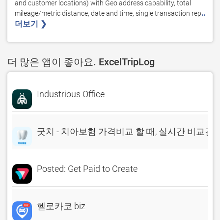
and customer locations) with Geo address capability, total 
..
mileage/metric distance, date and time, single transaction rep
더보기 ❯ 
더 많은 앱이 좋아요. ExcelTripLog
Industrious Office
굿치 - 치아보험 가격비교 할 때, 실시간 비교견
Posted: Get Paid to Create
헬로카코 biz