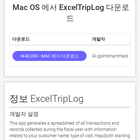
 Mac OS 에서 ExcelTripLog 다운로
드
다운로드
개발자
점
￦40,000 - MAC 에서 다운로드
Ali golmohammadi
정보 ExcelTripLog
개발자 설명
This app generates a spreadsheet of all transactions and 
records collected during the fiscal year with information 
related to your customer name, type of visit, map(both starting 