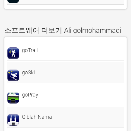
소프트웨어 더보기 Ali golmohammadi
goTrail
goSki
goPray
Qiblah Nama