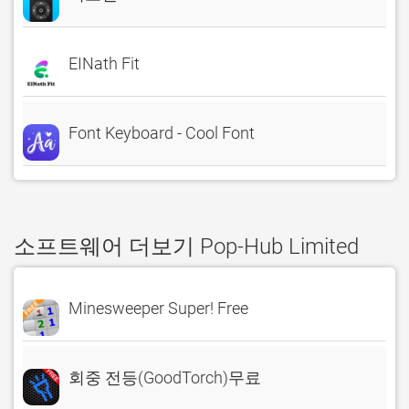
EINath Fit
Font Keyboard - Cool Font
소프트웨어 더보기 Pop-Hub Limited
Minesweeper Super! Free
회중 전등(GoodTorch)무료