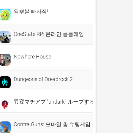
왁뿌볼 빠자작!
OneState RP: 온라인 롤플레잉
Nowhere House
Dungeons of Dreadrock 2
異変マチアプ "tindark"-ループする異変探しゲーム
Contra Guns: 모바일 총 슈팅게임 온라인