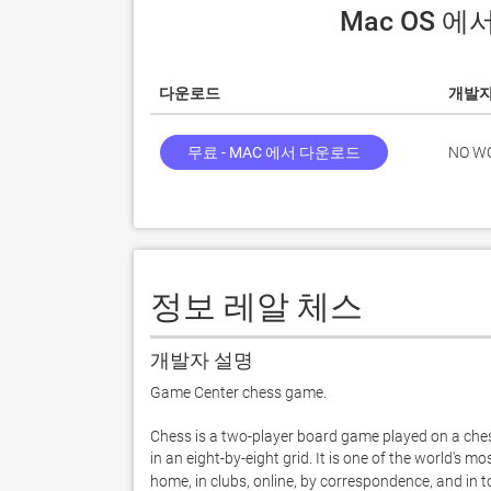
 Mac OS 
다운로드
개발
무료 - MAC 에서 다운로드
NO W
정보 레알 체스
개발자 설명
Game Center chess game.

Chess is a two-player board game played on a che
in an eight-by-eight grid. It is one of the world's 
home, in clubs, online, by correspondence, and in t