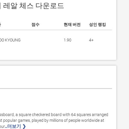
에서 레알 체스 다운로드
자
점수
현재 버전
성인 랭킹
OO KYOUNG
1.90
4+
ssboard, a square checkered board with 64 squares arranged 
most popular games, played by millions of people worldwide at 
..더보기 ❯ 
our