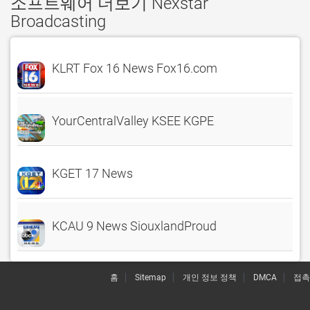
소프트웨어 더보기 Nexstar
Broadcasting
KLRT Fox 16 News Fox16.com
YourCentralValley KSEE KGPE
KGET 17 News
KCAU 9 News SiouxlandProud
홈
Sitemap
개인 정보 정책
DMCA
접촉