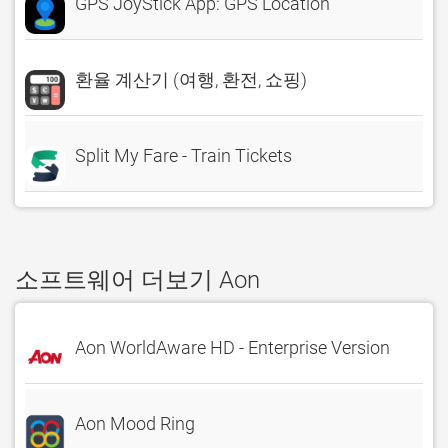
GPS JoyStick App: GPS Location
환율 계산기 (여행, 환전, 쇼핑)
Split My Fare - Train Tickets
소프트웨어 더보기 Aon
Aon WorldAware HD - Enterprise Version
Aon Mood Ring