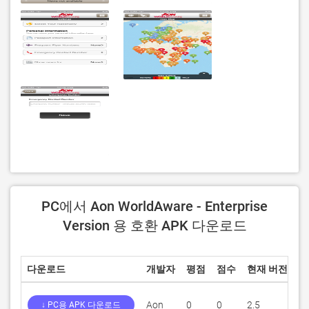
PC에서 Aon WorldAware - Enterprise
Version 용 호환 APK 다운로드
다운로드
개발자
평점
점수
현재 버전
성
Aon
0
0
2.5
4
↓ PC용 APK 다운로드