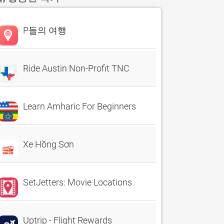
P들의 여행
Ride Austin Non-Profit TNC
Learn Amharic For Beginners
Xe Hồng Sơn
SetJetters: Movie Locations
Uptrip - Flight Rewards