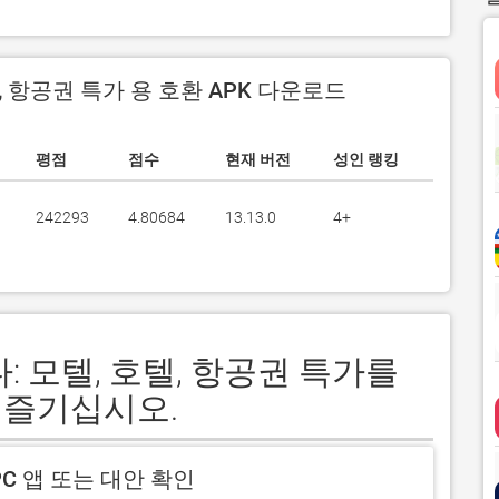
, 항공권 특가 용 호환 APK 다운로드
평점
점수
현재 버전
성인 랭킹
242293
4.80684
13.13.0
4+
다: 모텔, 호텔, 항공권 특가를
 즐기십시오.
C 앱 또는 대안 확인