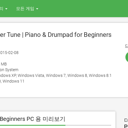
리
모든 게임
er Tune | Piano & Drumpad for Beginners
015-02-08
8 MB
ion System
ows XP, Windows Vista, Windows 7, Windows 8, Windows 8.1
, Windows 11
for Beginners PC 용 미리보기
더
P