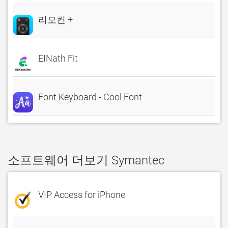
리모컨 +
EINath Fit
Font Keyboard - Cool Font
소프트웨어 더보기 Symantec
VIP Access for iPhone