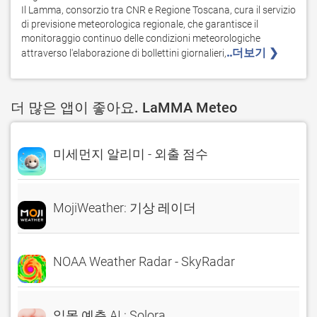
Il Lamma, consorzio tra CNR e Regione Toscana, cura il servizio 
di previsione meteorologica regionale, che garantisce il 
monitoraggio continuo delle condizioni meteorologiche 
..더보기 ❯ 
attraverso l'elaborazione di bollettini giornalieri,
더 많은 앱이 좋아요. LaMMA Meteo
미세먼지 알리미 - 외출 점수
MojiWeather: 기상 레이더
NOAA Weather Radar - SkyRadar
일몰 예측 AI : Solora