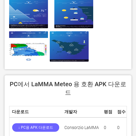
PC에서 LaMMA Meteo 용 호환 APK 다운로
드
다운로드
개발자
평점
점수
현
Consorzio LaMMA
0
0
3.6
↓ PC용 APK 다운로드