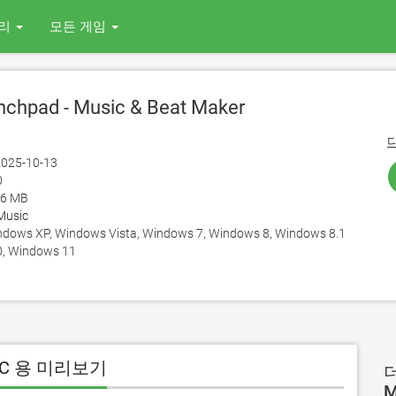
리
모든 게임
chpad - Music & Beat Maker
025-10-13
0
66 MB
Music
ows XP, Windows Vista, Windows 7, Windows 8, Windows 8.1
, Windows 11
er PC 용 미리보기
더
M