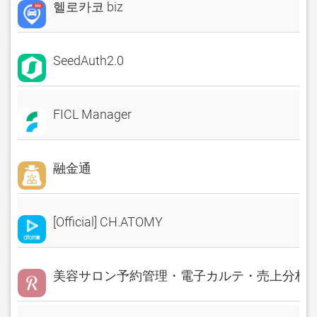
헬로카코 biz
SeedAuth2.0
FICL Manager
融金通
[Official] CH.ATOMY
美容サロン予約管理・電子カルテ・売上分析 Rese