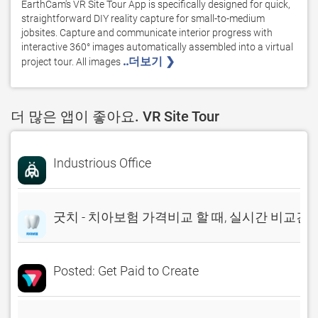
EarthCam's VR Site Tour App is specifically designed for quick, 
straightforward DIY reality capture for small-to-medium 
jobsites. Capture and communicate interior progress with 
interactive 360° images automatically assembled into a virtual 
..더보기 ❯ 
project tour. All images 
더 많은 앱이 좋아요. VR Site Tour
Industrious Office
굿치 - 치아보험 가격비교 할 때, 실시간 비교견
Posted: Get Paid to Create