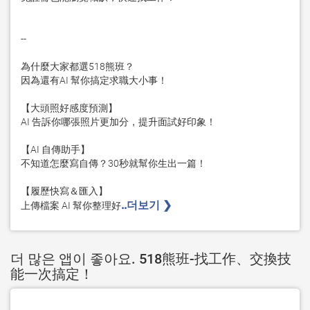
--

為什麼大家都選518熊班？

因為還有AI 幫你搞定求職大小事！

【大頭照好感度預測】

AI 告訴你哪張照片更加分，提升面試好印象！

【AI 自傳助手】

不知道怎麼寫自傳？30秒就幫你生出一篇！

【履歷快寫＆匯入】

..더보기 ❯ 
上傳檔案 AI 幫你整理好
더 많은 앱이 좋아요. 518熊班-找工作、交換技
能一次搞定！