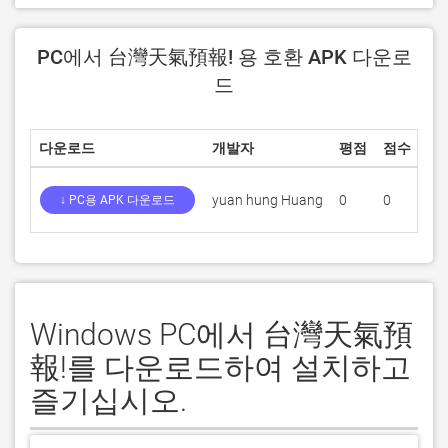
PC에서 台灣天氣預報! 용 호환 APK 다운로
드
다운로드
개발자
평점
점수
현
yuan hung Huang
0
0
1.8
↓ PC용 APK 다운로드
Windows PC에서 台灣天氣預
報!를 다운로드하여 설치하고
즐기십시오.