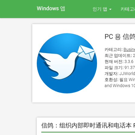
Windows 앱
인기 앱
카테고
PC 용 
카테고리:
Busin
최근 업데이트:
2
현재 버전:
3.3.6
파일 크기:
91.3
개발자:
JJWorld(
호환성:
필요 Wind
and Windows 10
信鸽：组织内部即时通讯和电话本 P