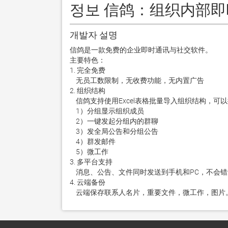
정보 信鸽：组织内部
개발자 설명
信鸽是一款免费的企业即时通讯与社交软件。

主要特色：

1. 完全免费

    无员工数限制，无收费功能，无内置广告 

2. 组织结构 

    信鸽支持使用Excel表格批量导入组织结构，可以按组织结构操作以下功能：

    1）分组显示组织成员

    2）一键发起分组内的群聊

    3）发全局公告和分组公告 

    4）群发邮件

    5）微工作

3. 多平台支持

    消息、公告、文件同时发送到手机和PC，不会错过任何重要信息。 

4. 云端备份

    云端保存联系人名片，重要文件，微工作，图片