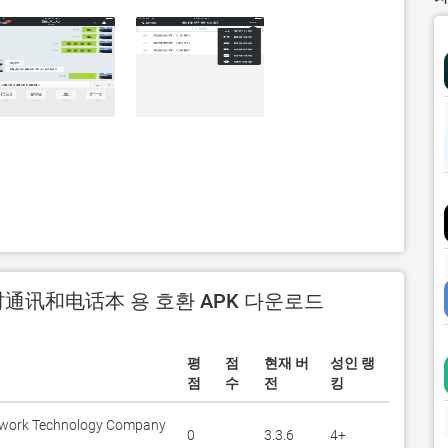
通讯和电话本 용 호환 APK 다운로드
평
점
현재 버
성인 랭
점
수
전
킹
etwork Technology Company
0
3.3.6
4+