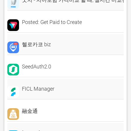
Posted: Get Paid to Create
헬로카코 biz
SeedAuth2.0
FICL Manager
融金通