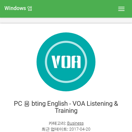
Windows 앱
Toggl
navig
PC 용 bting English - VOA Listening &
Training
카테고리:
Business
최근 업데이트:
2017-04-20