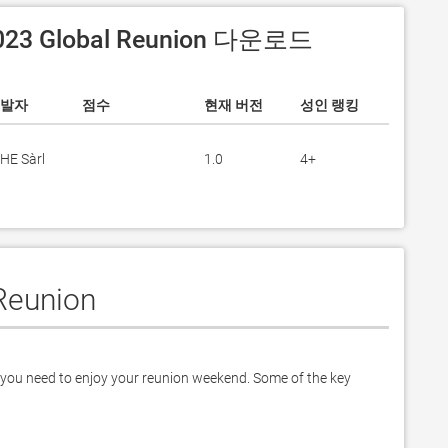
023 Global Reunion 다운로드
발자
점수
현재 버전
성인 랭킹
HE Sàrl
1.0
4+
Reunion
you need to enjoy your reunion weekend. Some of the key 