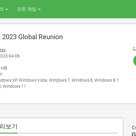
리
모든 게임
2023 Global Reunion
ess
023-04-06
0 MB
rl
ows XP, Windows Vista, Windows 7, Windows 8, Windows 8.1
, Windows 11
용 미리보기
더
G