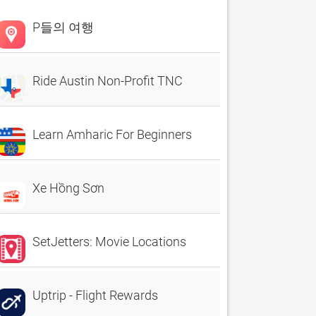
P들의 여행
Ride Austin Non-Profit TNC
Learn Amharic For Beginners
Xe Hồng Sơn
SetJetters: Movie Locations
Uptrip - Flight Rewards