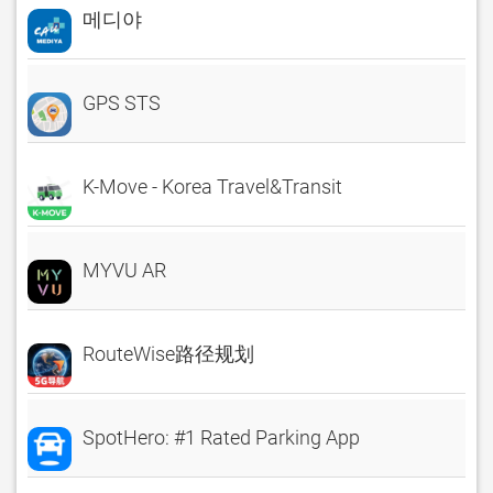
메디야
GPS STS
K-Move - Korea Travel&Transit
MYVU AR
RouteWise路径规划
SpotHero: #1 Rated Parking App