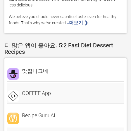
less delicious. 

We believe you should never sacrifice taste, even for healthy 
..더보기 ❯ 
foods. That's why we've created 
더 많은 앱이 좋아요. 5:2 Fast Diet Dessert
Recipes
맛집나그네
COFFEE App
Recipe Guru AI