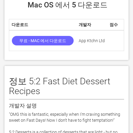
 Mac OS 에서 5 다운로드
다운로드
개발자
점수
무료 - MAC 에서 다운로드
App Ktchn Ltd
정보 5:2 Fast Diet Dessert
Recipes
개발자 설명
"OMG this is fantastic, especially when I'm craving something 
sweet on Fast Days! Now I don't have to fight temptation!" 

5:2 Desserts is a collection of desserts that are light - but no 