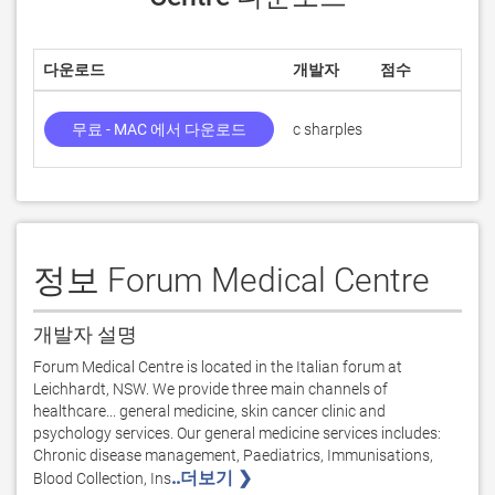
다운로드
개발자
점수
무료 - MAC 에서 다운로드
c sharples
1
정보 Forum Medical Centre
개발자 설명
Forum Medical Centre is located in the Italian forum at 
Leichhardt, NSW. We provide three main channels of 
healthcare... general medicine, skin cancer clinic and 
psychology services. Our general medicine services includes: 
Chronic disease management, Paediatrics, Immunisations, 
..더보기 ❯ 
Blood Collection, Ins