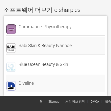
소프트웨어 더보기 c sharples
Coromandel Physiotherapy
Sabi Skin & Beauty Ivanhoe
Blue Ocean Beauty & Skin
Diveline
홈
Sitemap
개인 정보 정책
DMCA
접촉