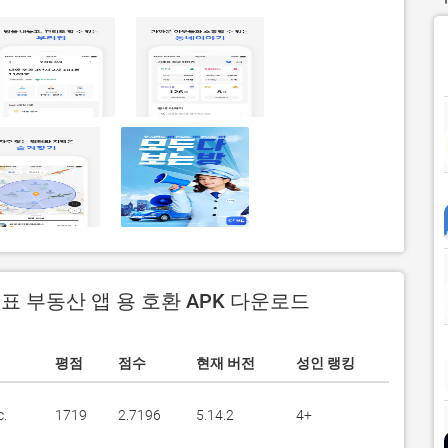
대표 부동산 앱 용 호환 APK 다운로드
평점
점수
현재 버전
성인 랭킹
c.
1719
2.7196
5.14.2
4+