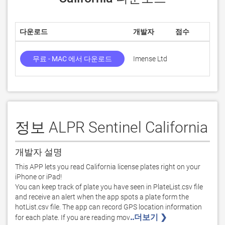
다운로드
개발자
점수
무료 - MAC 에서 다운로드
Imense Ltd
정보 ALPR Sentinel California
개발자 설명
This APP lets you read California license plates right on your 
iPhone or iPad!

You can keep track of plate you have seen in PlateList.csv file 
and receive an alert when the app spots a plate form the 
hotList.csv file. The app can record GPS location information 
..더보기 ❯ 
for each plate. If you are reading mov