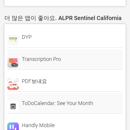
더 많은 앱이 좋아요. ALPR Sentinel California
DYP
Transcription Pro
PDF보내요
ToDoCalendar: See Your Month
Handly Mobile