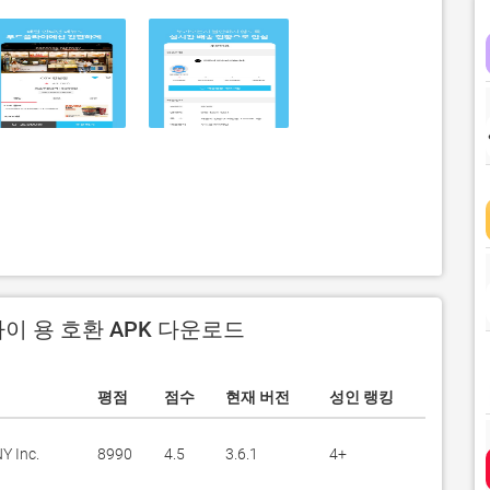
이 용 호환 APK 다운로드
평점
점수
현재 버전
성인 랭킹
 Inc.
8990
4.5
3.6.1
4+