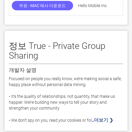
무료 - MAC 에서 다운로드
Hello Mobile Inc.
정보 True - Private Group
Sharing
개발자 설명
Focused on people you really know, we’re making social a safe, 
happy place without personal data mining.

• It’s the quality of relationships, not quantity, that make us 
happier. We’re building new ways to tell your story and 
strengthen your community

..더보기 ❯ 
• We don’t spy on you, read your cookies or fol