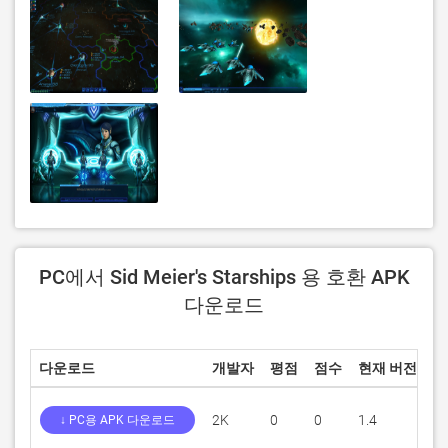
PC에서 Sid Meier's Starships 용 호환 APK
다운로드
다운로드
개발자
평점
점수
현재 버전
성
2K
0
0
1.4
1
↓ PC용 APK 다운로드